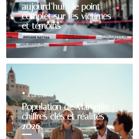
aujourd’hui : le point
complet sur les victimes
et témoins
À LA UNE
Population de Marseille :
chiffres clés et réalités
2026