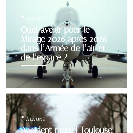
À LA UNE
Quel avenir pour le
Mirage 2026 après 2026
dans l’Armée de l’air et
de l’espace ?
À LA UNE
Accident mortel Toulouse