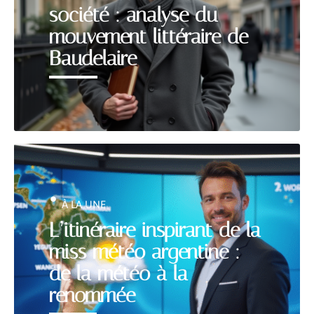
société : analyse du
mouvement littéraire de
Baudelaire
À LA UNE
L’itinéraire inspirant de la
miss météo argentine :
de la météo à la
renommée