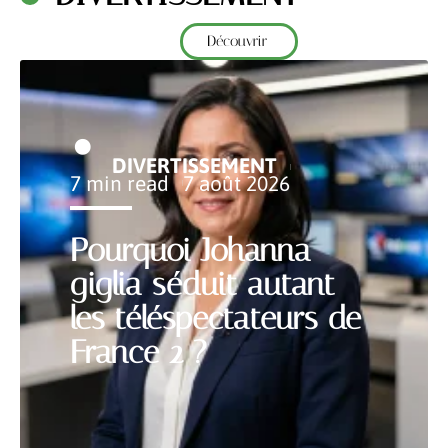
Découvrir
DIVERTISSEMENT
7 min read
7 août 2026
Pourquoi Johanna
giglia séduit autant
les téléspectateurs de
France 2 ?