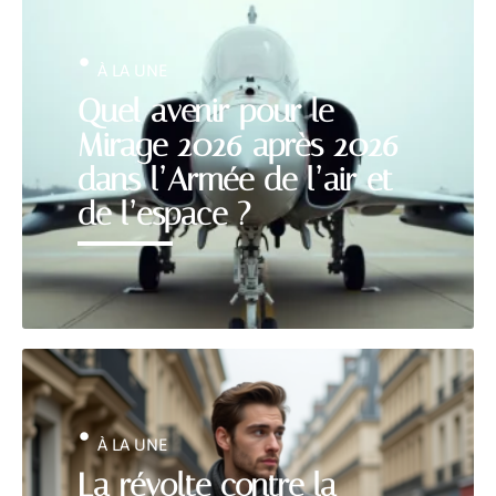
À LA UNE
Quel avenir pour le
Mirage 2026 après 2026
dans l’Armée de l’air et
de l’espace ?
À LA UNE
La révolte contre la