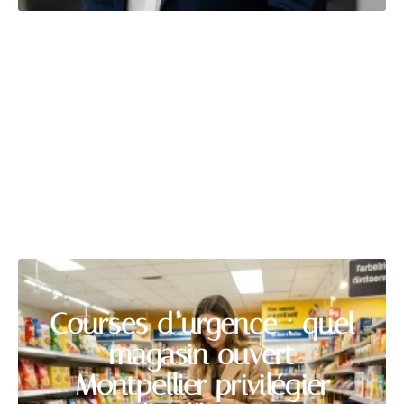
HABITAT
Découvrir
Courses d’urgence : quel
magasin ouvert
Montpellier privilégier